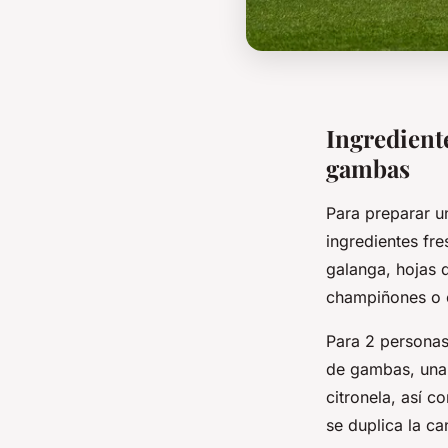
Ingrediente
gambas
Para preparar 
ingredientes fr
galanga, hojas d
champiñones o c
Para 2 persona
de gambas, una 
citronela, así 
se duplica la ca