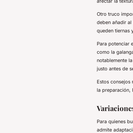
afectar la textur
Otro truco impo
deben añadir al
queden tiernas 
Para potenciar e
como la galanga,
notablemente la
justo antes de s
Estos consejos n
la preparación, 
Variaciones
Para quienes b
admite adaptaci