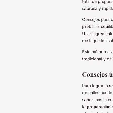
total de prepar
sabrosa y rápid
Consejos para o
probar el equili
Usar ingredient
destaque los sab
Este método ase
tradicional y del
Consejos út
Para lograr la
s
de chiles puede
sabor más inten
la
preparación 