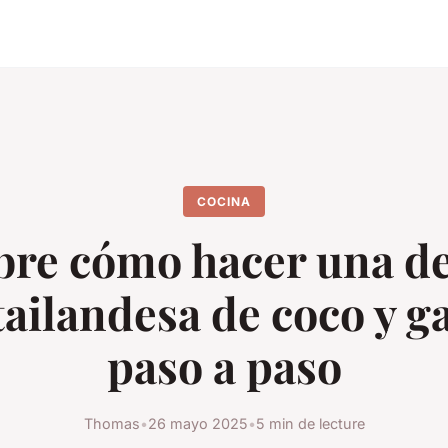
COCINA
re cómo hacer una de
tailandesa de coco y 
paso a paso
Thomas
•
26 mayo 2025
•
5 min de lecture