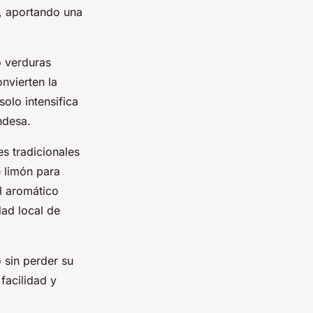
s, aportando una
o verduras
nvierten la
olo intensifica
ndesa.
s tradicionales
e limón para
il aromático
dad local de
 sin perder su
facilidad y