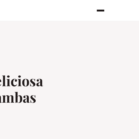
liciosa
gambas