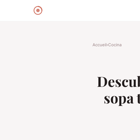
Accueil
›
Cocina
Descub
sopa 