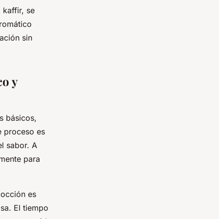
kaffir, se
aromático
ración sin
co y
s básicos,
te proceso es
l sabor. A
emente para
cocción es
osa. El tiempo