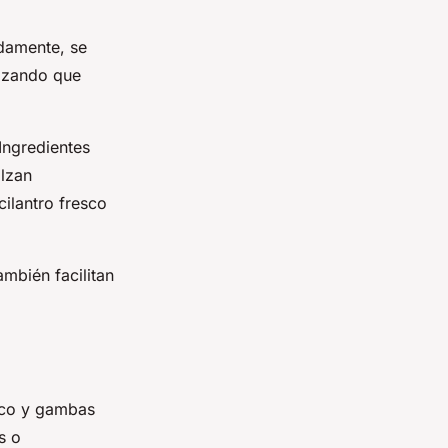
idamente, se
tizando que
 Ingredientes
alzan
ilantro fresco
mbién facilitan
oco y gambas
s o