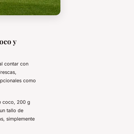
oco y
al contar con
frescas,
 opcionales como
e coco, 200 g
un tallo de
nas, simplemente