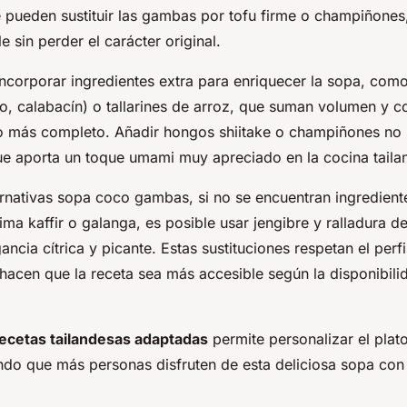
e pueden sustituir las gambas por tofu firme o champiñone
e sin perder el carácter original.
incorporar ingredientes extra para enriquecer la sopa, com
o, calabacín) o tallarines de arroz, que suman volumen y co
o más completo. Añadir hongos shiitake o champiñones no s
que aporta un toque umami muy apreciado en la cocina taila
ernativas sopa coco gambas, si no se encuentran ingrediente
ma kaffir o galanga, es posible usar jengibre y ralladura d
ancia cítrica y picante. Estas sustituciones respetan el perf
 hacen que la receta sea más accesible según la disponibili
ecetas tailandesas adaptadas
permite personalizar el plato
ando que más personas disfruten de esta deliciosa sopa con 