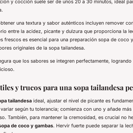
ación y cocción suele ser de unos 20 a 30 minutos, ideal p
a.
btener una textura y sabor auténticos incluyen remover co
brio entre la acidez, picante y dulzura que proporciona la l
es frescos es esencial para una preparación sopa de coco
ores originales de la sopa tailandesa.
gura que los sabores se integren perfectamente, logrando 
icioso.
iles y trucos para una sopa tailandesa pe
opa tailandesa
ideal, ajustar el nivel de picante es fundame
 variar según tu tolerancia; comienza con uno y añade más s
so. También, para mantener la cremosidad, es crucial no h
sopa de coco y gambas
. Hervir fuerte puede separar la le