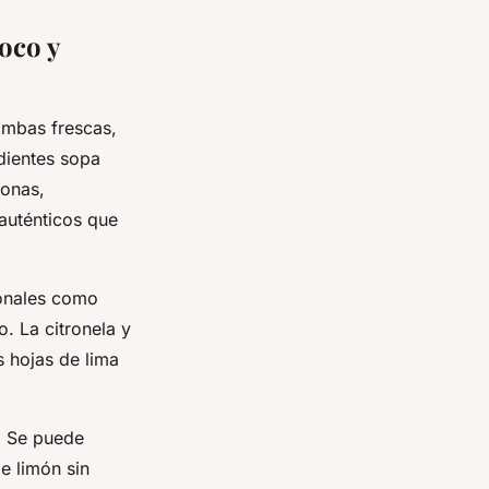
oco y
ambas frescas,
edientes sopa
onas,
 auténticos que
ionales como
o. La citronela y
s hojas de lima
e. Se puede
de limón sin