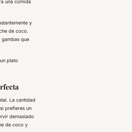
ara una comida
nstantemente y
eche de coco.
 y gambas que
un plato
rfecta
ntal. La cantidad
i prefieres un
ervir demasiado
che de coco y