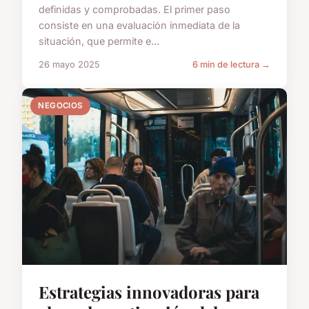
definidas y comprobadas. El primer paso
consiste en una evaluación inmediata de la
situación, que permite e...
26 mayo 2025
6 min de lectura →
NEGOCIOS
Estrategias innovadoras para